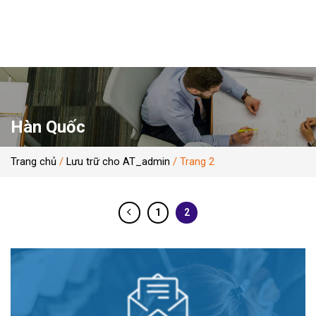
Skip
to
content
Hàn Quốc
Trang chủ
/
Lưu trữ cho AT_admin
/
Trang 2
1
2