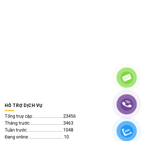
HỖ TRỢ DỊCH VỤ
Tổng truy cập:................................23456
Tháng trước:...................................3463
Tuần trước:.............................. ...... 1048
Đang online:.................................... 10