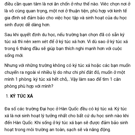
điều cần quan tâm là nơi ăn chốn ở như thế nào. Viêc chọn nơi ở
là vô cùng quan trọng, một nơi ở thuận tiện, phù hợp với kinh tế
gia đình sẽ đảm bảo cho việc học tập và sinh hoạt của du học
sinh được dễ dàng hơn.
Sau khi quyết định du học, nếu trường bạn chọn đã có sẵn ký
túc xá thì nên xem xét để ở ký túc xá hơn. Vì dù sao ở ký túc xá
trong 6 tháng đầu sẽ giúp bạn thích nghi mạnh hơn với cuộc
sống mới.
Nhưng với những trường không có ký túc xá hoặc các bạn muốn
chuyển ra ngoài vì nhiều lý do như chi phí đắt đỏ, muốn ở một
mình 1 phòng. ký túc xá hết chỗ,…Vậy làm sao để tìm 1 căn
phòng phù hợp với mình?
KÝ TÚC XÁ
Đa số các trường Đại học ở Hàn Quốc đều có ký túc xá. Ký túc
xá là nơi sinh hoạt lý tưởng nhất cho bất cứ du học sinh nào khi
đến Hàn Quốc. Khi sống ở ký túc xá bạn sẽ được đảm bảo sinh
hoạt trong môi trường an toàn, sạch sẽ và năng động.