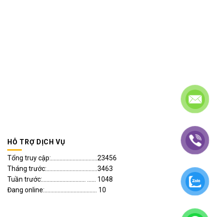
HỖ TRỢ DỊCH VỤ
Tổng truy cập:................................23456
Tháng trước:...................................3463
Tuần trước:.............................. ...... 1048
Đang online:.................................... 10