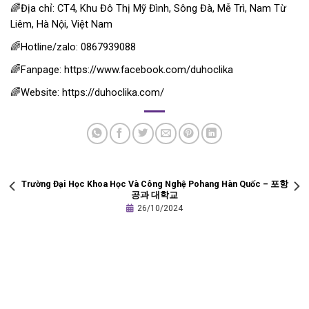
🌈Địa chỉ: CT4, Khu Đô Thị Mỹ Đình, Sông Đà, Mễ Trì, Nam Từ
Liêm, Hà Nội, Việt Nam
🌈Hotline/zalo: 0867939088
🌈Fanpage: https://www.facebook.com/duhoclika
🌈Website: https://duhoclika.com/
Trường Đại Học Khoa Học Và Công Nghệ Pohang Hàn Quốc – 포항
공과 대학교
26/10/2024