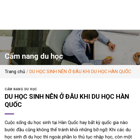
Skip
to
content
Cẩm nang du học
Trang chủ
/
DU HỌC SINH NÊN Ở ĐÂU KHI DU HỌC HÀN QUỐC
CẨM NANG DU HỌC
DU HỌC SINH NÊN Ở ĐÂU KHI DU HỌC HÀN
QUỐC
Cuộc sống du học sinh tại Hàn Quốc hay bất kỳ quốc gia nào
bước đầu cũng không thể tránh khỏi những bỡ ngỡ. Khi các du
học sinh đi du học thì ngoài phần lo thủ tục nhập học, còn một