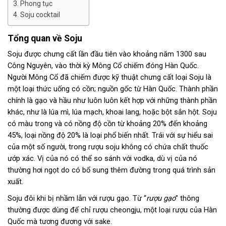
Phong tục
Soju cocktail
Tổng quan về Soju
Soju được chưng cất lần đầu tiên vào khoảng năm 1300 sau
Công Nguyên, vào thời kỳ Mông Cổ chiếm đóng Hàn Quốc.
Người Mông Cổ đã chiếm được kỹ thuật chưng cất loại Soju là
một loại thức uống có cồn; nguồn gốc từ Hàn Quốc. Thành phần
chính là gạo và hầu như luôn luôn kết hợp với những thành phần
khác, như là lúa mì, lúa mạch, khoai lang, hoặc bột sắn hột. Soju
có màu trong và có nồng độ cồn từ khoảng 20% đến khoảng
45%, loại nồng độ 20% là loại phổ biến nhất. Trái với sự hiểu sai
của một số người, trong rượu soju không có chứa chất thuốc
ướp xác. Vị của nó có thể so sánh với vodka, dù vị của nó
thường hơi ngọt do có bổ sung thêm đường trong quá trình sản
xuất.
Soju đôi khi bị nhầm lẫn với rượu gạo. Từ “
rượu gạo
” thông
thường được dùng để chỉ rượu cheongju, một loại rượu của Hàn
Quốc mà tương đương với sake.