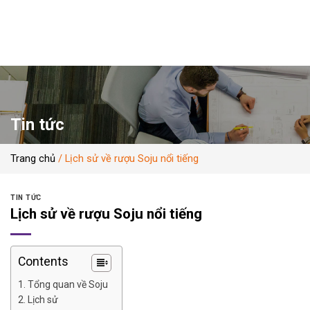
Skip
to
content
Tin tức
Trang chủ
/
Lịch sử về rượu Soju nổi tiếng
TIN TỨC
Lịch sử về rượu Soju nổi tiếng
Contents
Tổng quan về Soju
Lịch sử