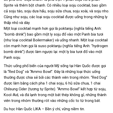
Sprite và thêm bột chanh. Có nhiều loại soju cocktail, bao gồm
cả soju táo, soju dưa hấu, soju sữa chua, soju xoài, và soju nho.
Cũng như soju, các loại soju cocktail được uống trong những ly
thấp nhỏ và dày.
Một loại cocktail mạnh hơn gọi là poktanju (nghĩa tiếng Anh:
“bomb drink”) bao gồm một ly soju đổ vào một Panh bia tươi
(như loại cocktail Boilermaker) và uống nhanh. Một loại cocktail
còn mạnh hơn gọi là suso poktanju (nghĩa tiếng Anh: “hydrogen
bomb drink”) được làm ngược lại: một ly bia tươi đổ vào một
Panh soju.
Thức uống phổ biến của người Mỹ sống tại Hàn Quốc được gọi
là “Red Dog” và “Ammo Bowl”. Đây là những loại thức uống
thường được chia sẻ bởi các thành viên trong nhóm. “Red Dog”
được làm bằng cách pha 1 chai soju, 6 hũ sữa chua, 1 chai
Chilsung Cider (tương tự Sprite). “Ammo Bowl” kết hợp từ soju,
Kool-Aid, và đá lạnh trong một bát thép không gỉ; những thành
viên trong nhóm thường rót vào những cốc to từ trong bát.
Du học Hàn Quốc LIKA – Bền ý chí, vững niềm tin.