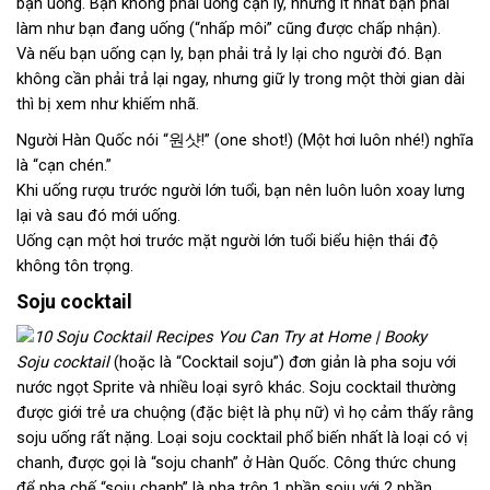
bạn uống. Bạn không phải uống cạn ly, nhưng ít nhất bạn phải
làm như bạn đang uống (“nhấp môi” cũng được chấp nhận).
Và nếu bạn uống cạn ly, bạn phải trả ly lại cho người đó. Bạn
không cần phải trả lại ngay, nhưng giữ ly trong một thời gian dài
thì bị xem như khiếm nhã.
Người Hàn Quốc nói “원샷!” (one shot!) (Một hơi luôn nhé!) nghĩa
là “cạn chén.”
Khi uống rượu trước người lớn tuổi, bạn nên luôn luôn xoay lưng
lại và sau đó mới uống.
Uống cạn một hơi trước mặt người lớn tuổi biểu hiện thái độ
không tôn trọng.
Soju cocktail
Soju cocktail
(hoặc là “Cocktail soju”) đơn giản là pha soju với
nước ngọt Sprite và nhiều loại syrô khác. Soju cocktail thường
được giới trẻ ưa chuộng (đặc biệt là phụ nữ) vì họ cảm thấy rằng
soju uống rất nặng. Loại soju cocktail phổ biến nhất là loại có vị
chanh, được gọi là “soju chanh” ở Hàn Quốc. Công thức chung
để pha chế “soju chanh” là pha trộn 1 phần soju với 2 phần