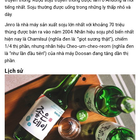
truyền thống. Rượu soju truyền thống được làm ở Andong là nổi
tiếng nhất. Soju thường được uống trong những ly thấp nhỏ và
dày.
Jinro là nhà máy sản xuất soju lớn nhất với khoảng 70 triệu
thùng được bán ra vào năm 2004. Nhãn hiệu soju phổ biến nhất
hiện nay là Chamilsul (nghĩa đen là: “giọt sương thật”), chiếm
1/4 thị phần, nhưng nhãn hiệu Cheo-um-cheo-reom (nghĩa đen
là “như lần đầu tiên”) của nhà máy Doosan đang tăng dần thị
phần.
Lịch sử