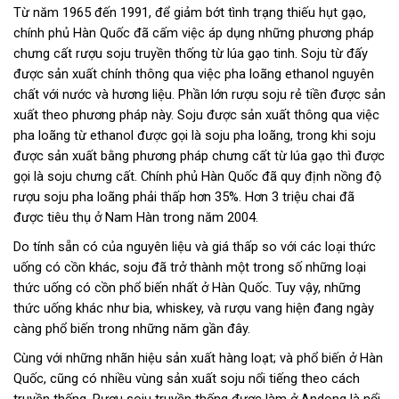
Từ năm 1965 đến 1991, để giảm bớt tình trạng thiếu hụt gạo,
chính phủ Hàn Quốc đã cấm việc áp dụng những phương pháp
chưng cất rượu soju truyền thống từ lúa gạo tinh. Soju từ đấy
được sản xuất chính thông qua việc pha loãng ethanol nguyên
chất với nước và hương liệu. Phần lớn rượu soju rẻ tiền được sản
xuất theo phương pháp này. Soju được sản xuất thông qua việc
pha loãng từ ethanol được gọi là soju pha loãng, trong khi soju
được sản xuất bằng phương pháp chưng cất từ lúa gạo thì được
gọi là soju chưng cất. Chính phủ Hàn Quốc đã quy định nồng độ
rượu soju pha loãng phải thấp hơn 35%. Hơn 3 triệu chai đã
được tiêu thụ ở Nam Hàn trong năm 2004.
Do tính sẵn có của nguyên liệu và giá thấp so với các loại thức
uống có cồn khác, soju đã trở thành một trong số những loại
thức uống có cồn phổ biến nhất ở Hàn Quốc. Tuy vậy, những
thức uống khác như bia, whiskey, và rượu vang hiện đang ngày
càng phổ biến trong những năm gần đây.
Cùng với những nhãn hiệu sản xuất hàng loạt; và phổ biến ở Hàn
Quốc, cũng có nhiều vùng sản xuất soju nổi tiếng theo cách