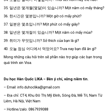
35. 일년은 몇개월(몇달)이 있습니까? Một năm có mấy tháng?
36. 한시간은 몇분입니까? Một giờ có mấy phút?
37. 일분은 몇초입니까? Một phút có mấy giây?
38. 일년은 몇개절이 있습니까? Một năm có mấy mùa?
39. 취미가 무엇입니까? Sở thích của bạn là gì?
40. 오늘 점심 어디에서 먹었어요? Trưa nay bạn đã ăn gì?
Mong những câu hỏi trên sẽ phần nào trợ giúp các bạn trong
quá trình xin Visa.
Du học Hàn Quốc LIKA – Bền ý chí, vững niềm tin.
– Email: info.duhoclika@gmail.com
– Địa chỉ: CT4, Khu Đô Thị Mỹ Đình, Sông Đà, Mễ Trì, Nam Từ
Liêm, Hà Nội, Việt Nam
– Hotline/zalo: 0867939088