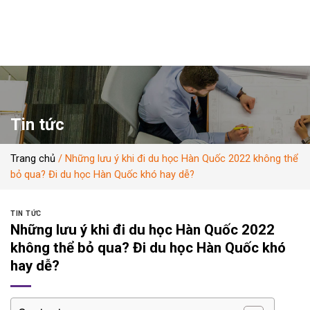
Skip
to
content
Tin tức
Trang chủ
/
Những lưu ý khi đi du học Hàn Quốc 2022 không thể
bỏ qua? Đi du học Hàn Quốc khó hay dễ?
TIN TỨC
Những lưu ý khi đi du học Hàn Quốc 2022
không thể bỏ qua? Đi du học Hàn Quốc khó
hay dễ?