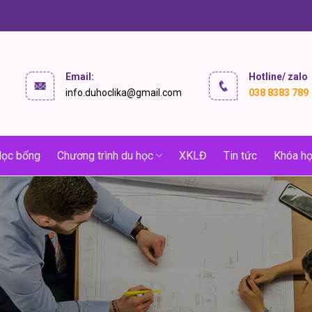
Email:
Hotline/ zalo
info.duhoclika@gmail.com
038 8383 789
ọc bổng
Chương trình du học
XKLĐ
Tin tức
Khóa họ