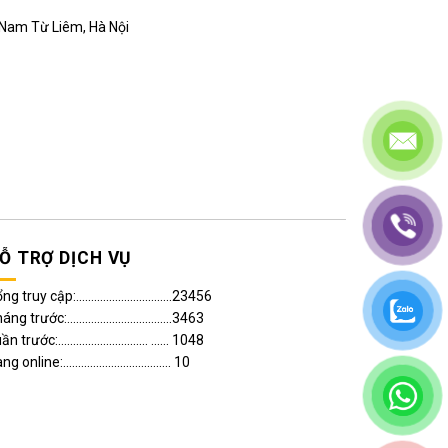
, Nam Từ Liêm, Hà Nội
Ỗ TRỢ DỊCH VỤ
g truy cập:................................23456
ng trước:...................................3463
n trước:.............................. ...... 1048
g online:.................................... 10