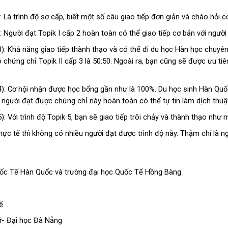
): Là trình độ sơ cấp, biết một số câu giao tiếp đơn giản và chào hỏi c
2): Người đạt Topik I cấp 2 hoàn toàn có thể giao tiếp cơ bản với ngư
l 3): Khả năng giao tiếp thành thạo và có thể đi du học Hàn học chuyên
chứng chỉ Topik II cấp 3 là 50:50. Ngoài ra, bạn cũng sẽ được ưu tiê
el 4): Cơ hội nhận được học bổng gần như là 100%. Du học sinh Hàn Q
gười đạt được chứng chỉ này hoàn toàn có thể tự tin làm dịch thuật
 5): Với trình độ Topik 5, bạn sẽ giao tiếp trôi chảy và thành thạo nh
: Thực tế thì không có nhiều người đạt được trình độ này. Thậm chí là 
uốc Tế Hàn Quốc và trường đại học Quốc Tế Hồng Bàng.
ế
ữ- Đại học Đà Nẵng