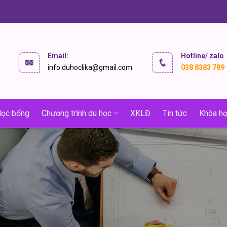
Email:
Hotline/ zalo
info.duhoclika@gmail.com
038 8383 789
ọc bổng
Chương trình du học
XKLĐ
Tin tức
Khóa họ