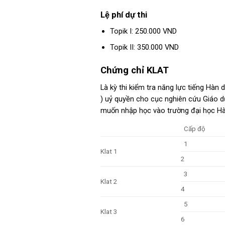
Lệ phí dự thi
Topik I: 250.000 VND
Topik II: 350.000 VND
Chứng chỉ KLAT
Là kỳ thi kiểm tra năng lực tiếng Hà
) uỷ quyền cho cục nghiên cứu Giáo d
muốn nhập học vào trường đại học Hà
Cấp độ
1
Klat 1
2
3
Klat 2
4
5
Klat 3
6