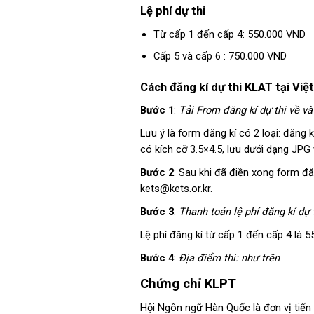
Lệ phí dự thi
Từ cấp 1 đến cấp 4: 550.000 VND
Cấp 5 và cấp 6 : 750.000 VND
Cách đăng kí dự thi KLAT tại Việ
Bước 1
:
Tải From đăng kí dự thi về và
Lưu ý là form đăng kí có 2 loại: đăng
có kích cỡ 3.5×4.5, lưu dưới dạng JPG
Bước 2
: Sau khi đã điền xong form đă
kets@kets.or.kr.
Bước 3
:
Thanh toán lệ phí đăng kí dự t
Lệ phí đăng kí từ cấp 1 đến cấp 4 là 5
Bước 4
:
Địa điểm thi: như trên
Chứng chỉ KLPT
Hội Ngôn ngữ Hàn Quốc là đơn vị tiến