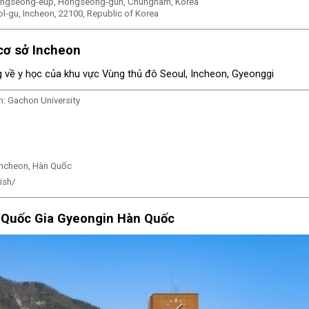
Hongseong-eup, Hongseong-gun, Chungnam, Korea
l-gu, Incheon, 22100, Republic of Korea
cơ sở Incheon
h: Gachon University
Incheon, Hàn Quốc
ish/
 Quốc Gia Gyeongin Hàn Quốc