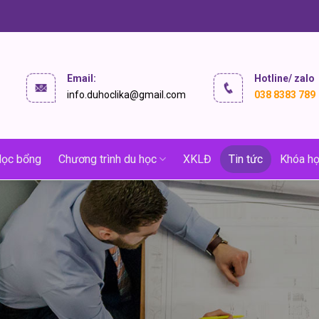
Email:
Hotline/ zalo
info.duhoclika@gmail.com
038 8383 789
ọc bổng
Chương trình du học
XKLĐ
Tin tức
Khóa họ