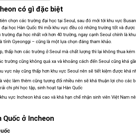
heon có gì đặc biệt
iên chọn các trường đại học tại Seoul, sau đó mới tới khu vực Busa
 đại học Hàn Quốc thì mỗi khu vực đều có những trường tốt và được 
ều trường đại học nhất với hơn 40 trường, ngay cạnh Seoul chính là khu
và tỉnh Gyeonggi – cũng là một lựa chọn đáng tham khảo.
p, thấp hơn các trường ở Seoul mà chất lượng thì lại không thua kém 
c trường cũng không quá xa và khoảng cách đến Seoul cũng khá gần 
 khu vực này cũng thấp hơn khu vực Seoul nên sẽ tiết kiệm được khá n
và việc làm thêm cũng tương đối nhiều nên sẽ khá thuận lợi cho các b
rải chi phí học tập, sinh hoạt tại Hàn Quốc
hu vực Incheon khá cao và khá hạn chế nhận sinh viên Việt Nam nên h
n Quốc ở Incheon
Quốc