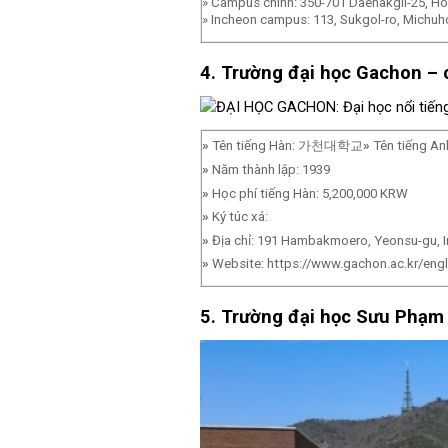
» Campus chính: 350-701 Daehakgil-25, 
» Incheon campus: 113, Sukgol-ro, Michuho
4. Trường đại học Gachon – 
»
Tên tiếng Hàn: 가천대학교
»
Tên tiếng An
»
Năm thành lập: 1939
»
Học phí tiếng Hàn: 5,200,000 KRW
»
Ký túc xá:
»
Địa chỉ: 191 Hambakmoero, Yeonsu-gu, 
»
Website: https://www.gachon.ac.kr/engl
5. Trường đại học Sưu Phạm