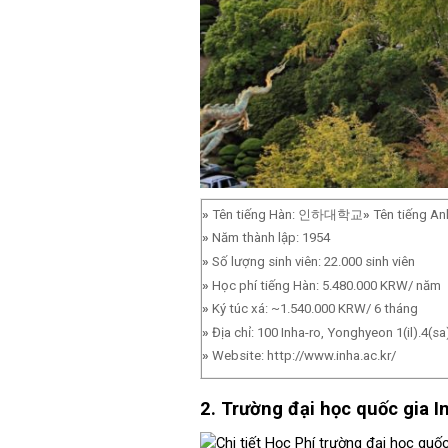
»
Tên tiếng Hàn: 인하대학교
»
Tên tiếng Anh
»
Năm thành lập: 1954
»
Số lượng sinh viên: 22.000 sinh viên
»
Học phí tiếng Hàn: 5.480.000 KRW/ năm
»
Ký túc xá: ~1.540.000 KRW/ 6 tháng
»
Địa chỉ: 100 Inha-ro, Yonghyeon 1(il).4(
»
Website: http://www.inha.ac.kr/
2. Trường đại học quốc gia 