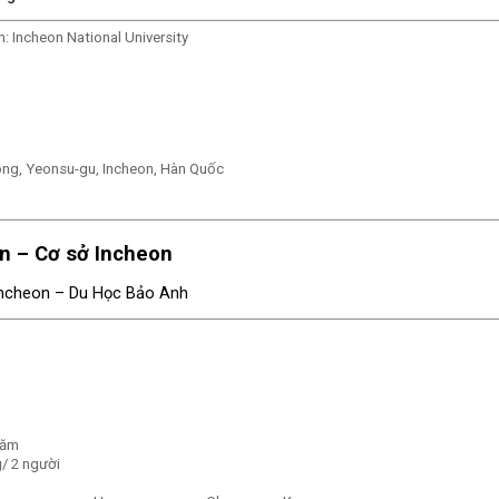
h: Incheon National University
dong, Yeonsu-gu, Incheon, Hàn Quốc
n – Cơ sở Incheon
năm
g/ 2 người