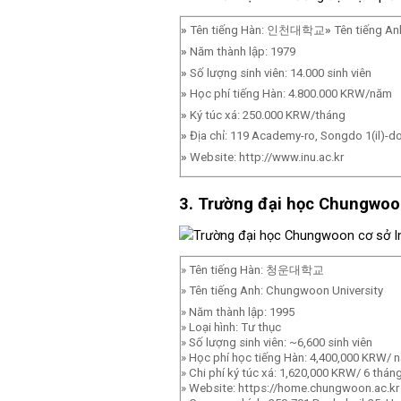
»
Tên tiếng Hàn: 인천대학교
»
Tên tiếng An
»
Năm thành lập: 1979
»
Số lượng sinh viên: 14.000 sinh viên
»
Học phí tiếng Hàn: 4.800.000 KRW/năm
»
Ký túc xá: 250.000 KRW/tháng
»
Địa chỉ: 119 Academy-ro, Songdo 1(il)-
»
Website: http://www.inu.ac.kr
3. Trường đại học Chungwoo
» Tên tiếng Hàn: 청운대학교
» Tên tiếng Anh: Chungwoon University
» Năm thành lập: 1995
» Loại hình: Tư thục
» Số lượng sinh viên: ~6,600 sinh viên
» Học phí học tiếng Hàn: 4,400,000 KRW/ 
» Chi phí ký túc xá: 1,620,000 KRW/ 6 thán
» Website: https://home.chungwoon.ac.kr