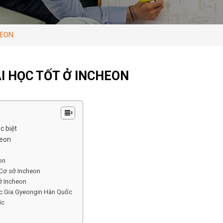
HEON
I HỌC TỐT Ở INCHEON
c biệt
heon
on
Cơ sở Incheon
ở Incheon
c Gia Gyeongin Hàn Quốc
ic