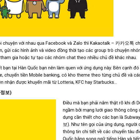
nói chuyện với nhau qua Facebook và Zalo thì Kakaotalk – 카카오톡 chí
n, gửi các hình ảnh và video đồng thời tạo các group trò chuyện n
ể tham gia hoặc tự tạo các nhóm chat theo nhiều chủ đề khác nhau.
ết bạn tại Hàn Quốc bạn nên làm quen với ứng dụng này. Bên cạnh đó 
e, chuyển tiền Mobile banking, có kho theme theo từng chủ đề và cá
ên nhận được khuyến mãi từ Lotteria, KFC hay Starbucks…
차정보
)
Điều mà bạn phải nắm thật rõ khi đi 
ngầm bởi mạng lưới giao thông công 
dụng cần thiết cho các bạn là 
보). Như tên gọi của ứng dụng, người 
thông tin chi tiết về các chuyến tàu 
Quốc bằng song ngữ tiếng Hàn và tiế