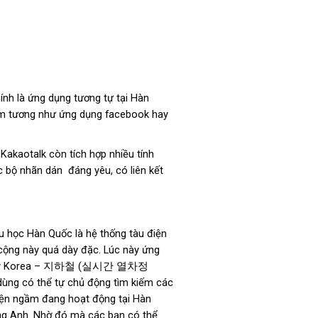
nh là ứng dụng tương tự tại Hàn
hóm tương như ứng dụng facebook hay
Kakaotalk còn tích hợp nhiều tính
c bộ nhãn dán đáng yêu, có liên kết
Du học Hàn Quốc là hệ thống tàu điện
cộng này quá dày đặc. Lúc này ứng
Subway Korea – 지하철 (실시간 열차정
dùng có thể tự chủ động tìm kiếm các
điện ngầm đang hoạt động tại Hàn
ng Anh. Nhờ đó mà các bạn có thể