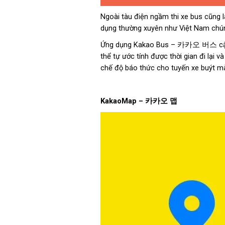
Ngoài tàu điện ngầm thi xe bus cũng 
dụng thường xuyên như Việt Nam chúng 
Ứng dụng Kakao Bus – 카카오 버스 cập nhậ
thể tự ước tính được thời gian đi lại 
chế độ báo thức cho tuyến xe buýt m
KakaoMap –
카카오
맵