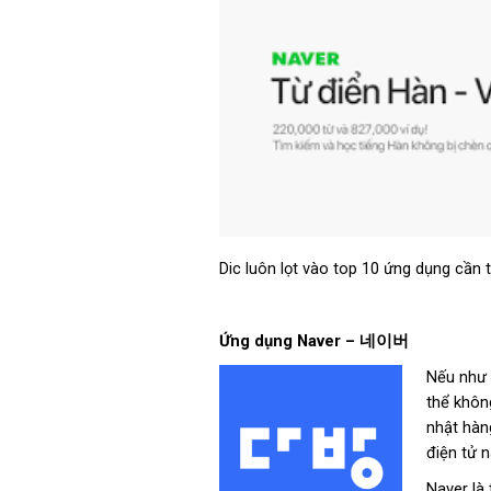
Dic luôn lọt vào top 10 ứng dụng cần 
Ứng dụng Naver –
네이버
Nếu như 
thể khôn
nhật hàng
điện tử n
Naver là