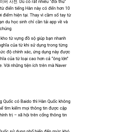
이버 사전. Dù có rất nhiều “đối thủ”
từ điển tiếng Hàn này có đến hơn 10
hời điểm hiện tại. Thay vì cầm sổ tay từ
ạn du học sinh chỉ cần tải app về và
 chúng.
i kho từ vựng đồ sộ giúp bạn nhanh
nghĩa của từ khi sử dụng trong từng
mức độ chính xác, ứng dụng này được
hĩa của từ loại cao hơn cả “ông lớn”
e. Với những tiện ích trên mà Naver
ng Quốc có Baido thì Hàn Quốc không
ể tìm kiếm mọi thông tin được cập
ính trị – xã hội trên cổng thông tin
n Quốc sử dụng phổ biến đến mức khó