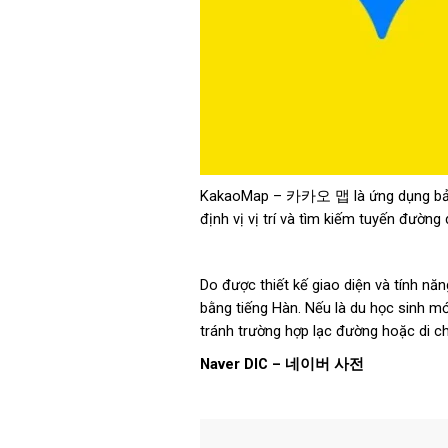
KakaoMap – 카카오 맵 là ứng dụng bản đ
định vị vị trí và tìm kiếm tuyến đườ
Do được thiết kế giao diện và tính n
bằng tiếng Hàn. Nếu là du học sinh m
tránh trường hợp lạc đường hoặc di 
Naver DIC –
네이버
사전