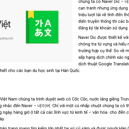
chúng ta c
ó Naver Dic – 네
cạn tranh nhưng ứng dụng 
triệu lượt tải về tính đến t
điển truyền thống thì các b
đăng ký tài khoản sử dụng
Naver Dic được thiết kế vớ
chóng tra từ vựng và hiểu 
trường hợp cụ thể. So về 
xếp hạng dịch chính xác ng
dịch thuật Google Translat
thiết cho các bạn du học sinh tại Hàn Quốc.
Việt Nam chúng ta trình duyệt web có Cốc Cốc, nước láng giềng Tru
g nhắc đến Naver – 네이버. Chỉ với một cú nhấp chuột chúng ta có th
 ngày, hàng giờ ở tất cả các lĩnh vực từ kinh tế – văn hóa cho đến ch
ày.
 trên trang mạng tìm kiếm lớn nhất tại xứ củ sâm và được người Hà