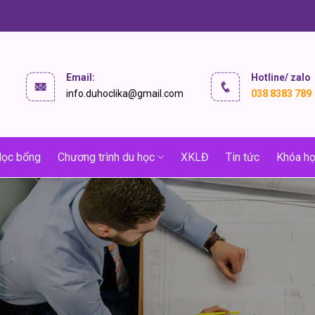
Email:
Hotline/ zalo
info.duhoclika@gmail.com
038 8383 789
ọc bổng
Chương trình du học
XKLĐ
Tin tức
Khóa họ