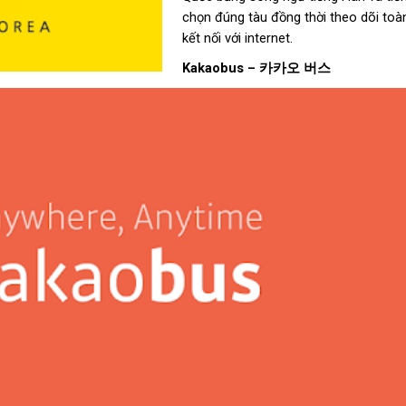
chọn đúng tàu đồng thời theo dõi toàn 
kết nối với internet.
Kakaobus –
카카오
버스