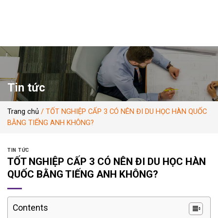
Skip
to
content
Tin tức
Trang chủ
/
TỐT NGHIỆP CẤP 3 CÓ NÊN ĐI DU HỌC HÀN QUỐC
BẰNG TIẾNG ANH KHÔNG?
TIN TỨC
TỐT NGHIỆP CẤP 3 CÓ NÊN ĐI DU HỌC HÀN
QUỐC BẰNG TIẾNG ANH KHÔNG?
Contents