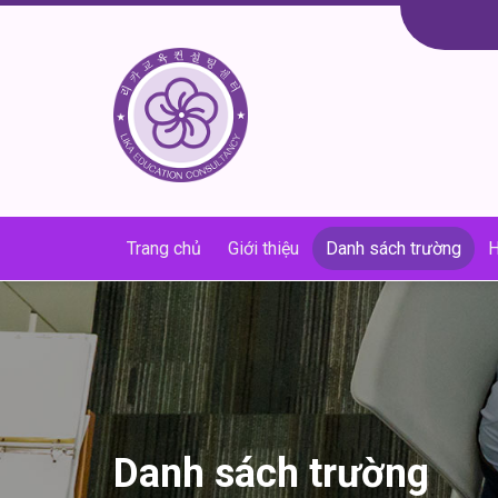
Skip
to
content
Trang chủ
Giới thiệu
Danh sách trường
H
Danh sách trường