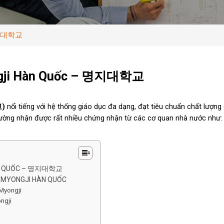
 명지대학교
ngji Hàn Quốc – 명지대학교
교)
nổi tiếng với hệ thống giáo dục đa dạng, đạt tiêu chuẩn chất lượn
trường nhận được rất nhiều chứng nhận từ các cơ quan nhà nước như
ÀN QUỐC – 명지대학교
C MYONGJI HÀN QUỐC
Myongji
ngji