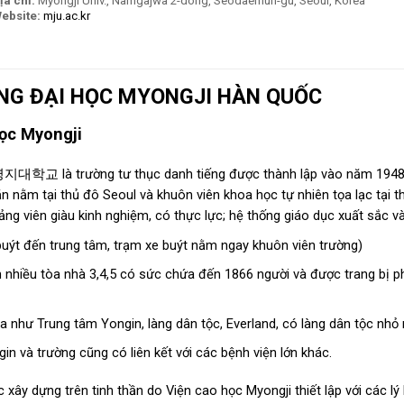
ịa chỉ:
Myongji Univ., Namgajwa 2-dong, Seodaemun-gu, Seoul, Korea
ebsite:
mju.ac.kr
NG ĐẠI HỌC MYONGJI HÀN QUỐC
ọc Myongji
지대학교 là trường tư thục danh tiếng được thành lập vào năm 1948. T
n nằm tại thủ đô Seoul và khuôn viên khoa học tự nhiên tọa lạc tại 
ng viên giàu kinh nghiệm, có thực lực; hệ thống giáo dục xuất sắc và
e buýt đến trung tâm, trạm xe buýt nằm ngay khuôn viên trường)
nhiều tòa nhà 3,4,5 có sức chứa đến 1866 người và được trang bị ph
a như Trung tâm Yongin, làng dân tộc, Everland, có làng dân tộc nhỏ
gin và trường cũng có liên kết với các bệnh viện lớn khác.
xây dựng trên tinh thần do Viện cao học Myongji thiết lập với các lý