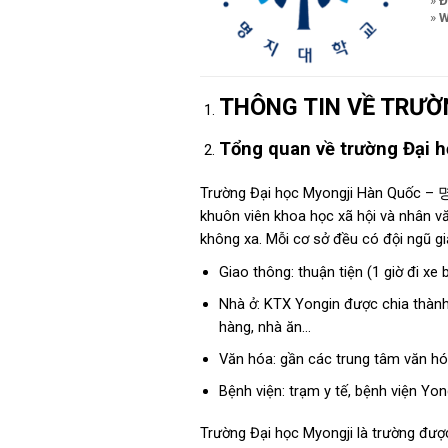
»
Đ
»
W
THÔNG TIN VỀ TRƯỜ
Tổng quan về trường Đại h
Trường Đại học Myongji Hàn Quốc – 명
khuôn viên khoa học xã hội và nhân vă
không xa. Mỗi cơ sở đều có đội ngũ giả
Giao thông: thuận tiện (1 giờ đi x
Nhà ở: KTX Yongin được chia thành 
hàng, nhà ăn…
Văn hóa: gần các trung tâm văn hó
Bệnh viện: trạm y tế, bệnh viện Yon
Trường Đại học Myongji là trường được 