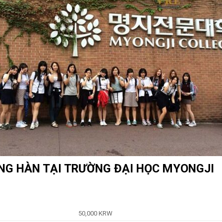
IẾNG HÀN TẠI TRƯỜNG ĐẠI HỌC MYONGJI
50,000 KRW