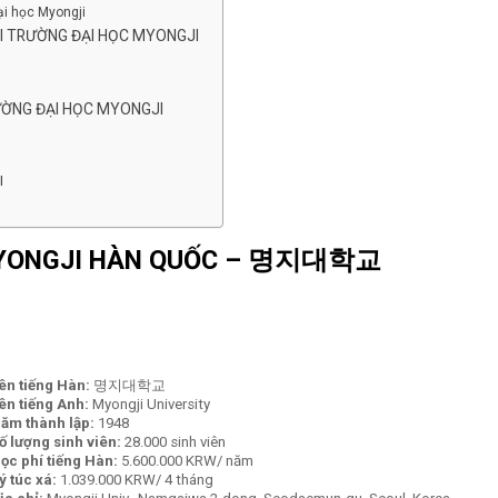
ại học Myongji
TẠI TRƯỜNG ĐẠI HỌC MYONGJI
ƯỜNG ĐẠI HỌC MYONGJI
I
YONGJI HÀN QUỐC –
명지대학교
ên tiếng Hàn:
명지대학교
ên tiếng Anh:
Myongji University
ăm thành lập:
1948
ố lượng sinh viên:
28.000 sinh viên
ọc phí tiếng Hàn:
5.600.000 KRW/ năm
ý túc xá:
1.039.000 KRW/ 4 tháng