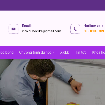
Email:
Hotline/ zalo
info.duhoclika@gmail.com
038 8383 789
ọc bổng
Chương trình du học
XKLĐ
Tin tức
Khóa họ