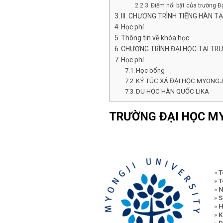
Điểm nổi bật của trường Đ
III. CHƯƠNG TRÌNH TIẾNG HÀN 
Học phí
Thông tin về khóa học
CHƯƠNG TRÌNH ĐẠI HỌC TẠI TR
Học phí
Học bổng
KÝ TÚC XÁ ĐẠI HỌC MYONGJ
DU HỌC HÀN QUỐC LIKA
TRƯỜNG ĐẠI HỌC M
»
T
»
T
»
N
»
S
»
H
»
K