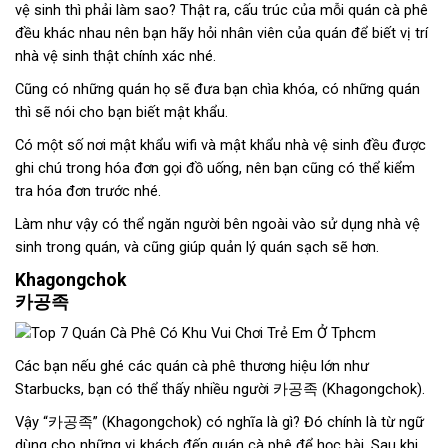
vệ sinh thì phải làm sao? Thật ra, cấu trúc của mỗi quán cà phê
đều khác nhau nên bạn hãy hỏi nhân viên của quán để biết vị trí
nhà vệ sinh thật chính xác nhé.
Cũng có những quán họ sẽ đưa bạn chìa khóa, có những quán
thì sẽ nói cho bạn biết mật khẩu.
Có một số nơi mật khẩu wifi và mật khẩu nhà vệ sinh đều được
ghi chú trong hóa đơn gọi đồ uống, nên bạn cũng có thể kiểm
tra hóa đơn trước nhé.
Làm như vậy có thể ngăn người bên ngoài vào sử dụng nhà vệ
sinh trong quán, và cũng giúp quản lý quán sạch sẽ hơn.
Khagongchok
카공족
Các bạn nếu ghé các quán cà phê thương hiệu lớn như
Starbucks, bạn có thể thấy nhiều người 카공족 (Khagongchok).
Vậy “카공족” (Khagongchok) có nghĩa là gì? Đó chính là từ ngữ
dùng cho những vị khách đến quán cà phê để học bài. Sau khi