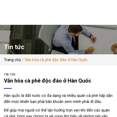
Skip
to
content
Tin tức
Trang chủ
/
Văn hóa cà phê độc đáo ở Hàn Quốc
TIN TỨC
Văn hóa cà phê độc đáo ở Hàn Quốc
Hàn quốc là đất nước có đa dạng và nhiều quán cà phê hấp dẫn
đến mức khiến bạn phải băn khoăn xem mình phải đi đâu.
Để giúp mọi người có thể tận hưởng trọn vẹn khi đến các quán
cà phê, hôm nay chúng ta sẽ cùng tìm hiểu về những nét văn