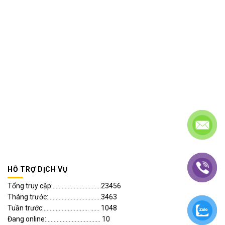
HỖ TRỢ DỊCH VỤ
Tổng truy cập:................................23456
Tháng trước:...................................3463
Tuần trước:.............................. ...... 1048
Đang online:.................................... 10