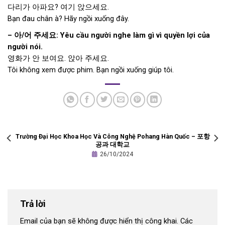
다리가 아파요? 여기 앉으세요.
Bạn đau chân à? Hãy ngồi xuống đây.
–
아
/
어
주세요
: Yêu cầu người nghe làm gì vì quyền lợi của
người nói.
영화가 안 보여요. 앉아 주세요.
Tôi không xem được phim. Bạn ngồi xuống giúp tôi.
Trường Đại Học Khoa Học Và Công Nghệ Pohang Hàn Quốc – 포항
공과 대학교
26/10/2024
Trả lời
Email của bạn sẽ không được hiển thị công khai.
Các