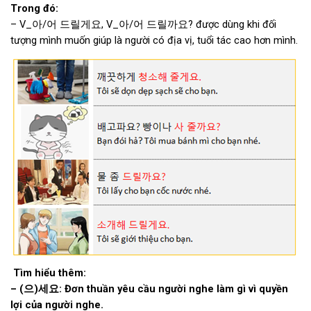
Trong đó:
– V_아/어 드릴게요, V_아/어 드릴까요? được dùng khi đối
tượng mình muốn giúp là người có địa vị, tuổi tác cao hơn mình.
Tìm hiểu thêm:
– (
으
)
세요
: Đơn thuần yêu cầu người nghe làm gì vì quyền
lợi của người nghe.