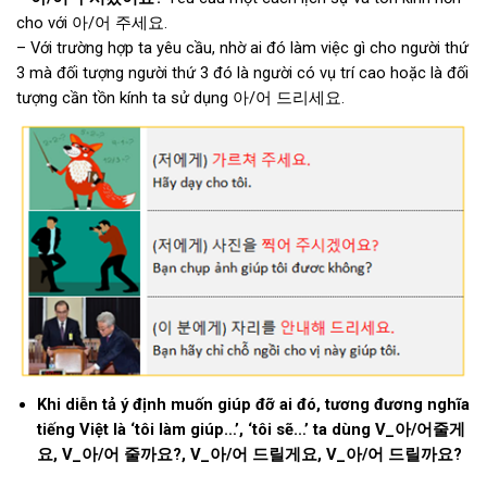
cho với 아/어 주세요.
– Với trường hợp ta yêu cầu, nhờ ai đó làm việc gì cho người thứ
3 mà đối tượng người thứ 3 đó là người có vụ trí cao hoặc là đối
tượng cần tồn kính ta sử dụng 아/어 드리세요.
Khi diễn tả ý định muốn giúp đỡ ai đó, tương đương nghĩa
tiếng Việt là ‘tôi làm giúp…’, ‘tôi sẽ…’ ta dùng V_
아
/
어
줄게
요
, V_
아
/
어
줄까요
?, V_
아
/
어
드릴게요
, V_
아
/
어
드릴까요
?