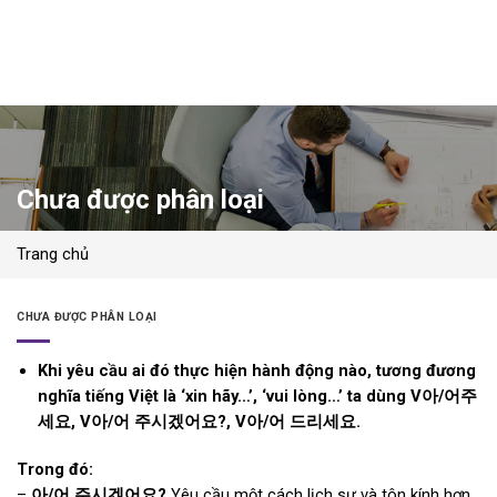
Skip
to
content
Chưa được phân loại
Trang chủ
CHƯA ĐƯỢC PHÂN LOẠI
Khi yêu cầu ai đó thực hiện hành động nào, tương đương
nghĩa tiếng Việt là ‘xin hãy…’, ‘vui lòng…’ ta dùng V
아
/
어
주
세요
, V
아
/
어
주시겠어요
?, V
아
/
어
드리세요
.
Trong đó:
–
아/어 주시겠어요?
Yêu cầu một cách lịch sự và tôn kính hơn