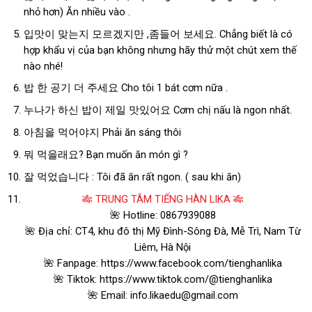
nhỏ hơn) Ăn nhiều vào .
입맛이 맞는지 모르겠지만 ,좀들어 보세요. Chẳng biết là có
hợp khẩu vị của bạn không nhưng hãy thử một chút xem thế
nào nhé!
밥 한 공기 더 주세요 Cho tôi 1 bát cơm nữa .
누나가 하신 밥이 제일 맛있어요 Cơm chị nấu là ngon nhất.
아침을 먹어야지 Phải ăn sáng thôi
뭐 먹을래요? Bạn muốn ăn món gì ?
잘 먹었습니다 : Tôi đã ăn rất ngon. ( sau khi ăn)
🎋 TRUNG TÂM TIẾNG HÀN LIKA 🎋
🌺 Hotline: 0867939088
🌺 Địa chỉ: CT4, khu đô thị Mỹ Đình-Sông Đà, Mễ Trì, Nam Từ
Liêm, Hà Nội
🌺 Fanpage: https://www.facebook.com/tienghanlika
🌺 Tiktok: https://www.tiktok.com/@tienghanlika
🌺 Email: info.likaedu@gmail.com