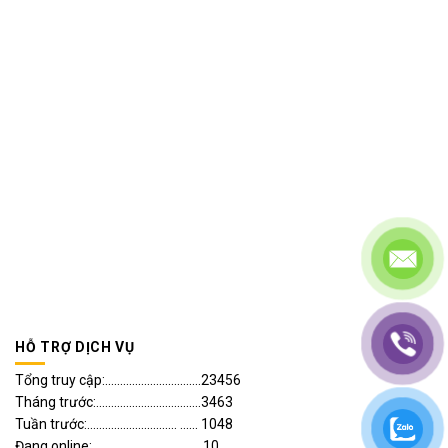
HỖ TRỢ DỊCH VỤ
Tổng truy cập:................................23456
Tháng trước:...................................3463
Tuần trước:.............................. ...... 1048
Đang online:.................................... 10