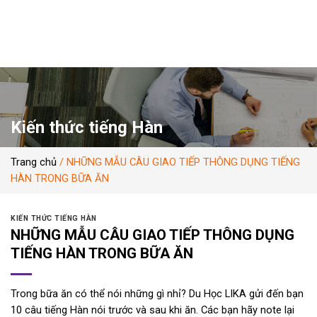
Skip
to
content
Kiến thức tiếng Hàn
Trang chủ
/
NHỮNG MẪU CÂU GIAO TIẾP THÔNG DỤNG TIẾNG
HÀN TRONG BỮA ĂN
KIẾN THỨC TIẾNG HÀN
NHỮNG MẪU CÂU GIAO TIẾP THÔNG DỤNG
TIẾNG HÀN TRONG BỮA ĂN
Trong bữa ăn có thể nói những gì nhỉ? Du Học LIKA gửi đến bạn
10 câu tiếng Hàn nói trước và sau khi ăn. Các bạn hãy note lại