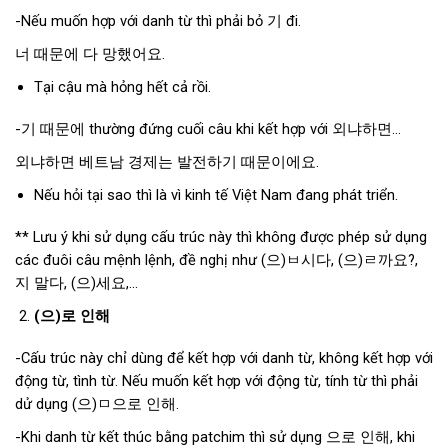
-Nếu muốn hợp với danh từ thì phải bỏ 기 đi.
너 때문에 다 망했어요.
Tại cậu mà hỏng hết cả rồi.
-기 때문에 thường đứng cuối câu khi kết hợp với 외냐하면…
외냐하면 베트남 경제는 발전하기 때문이에요.
Nếu hỏi tại sao thì là vì kinh tế Việt Nam đang phát triển.
** Lưu ý khi sử dụng cấu trúc này thì không được phép sử dụng
các đuôi câu mệnh lệnh, đề nghị như (으)ㅂ시다, (으)ㄹ까요?,
지 말다, (으)세요,…
(으)로 인해
-Cấu trúc này chỉ dùng để kết hợp với danh từ, không kết hợp với
động từ, tình từ. Nếu muốn kết hợp với động từ, tính từ thì phải
dử dụng (으)ㅁ으로 인해.
-Khi danh từ kết thúc bằng patchim thì sử dụng 으로 인해, khi