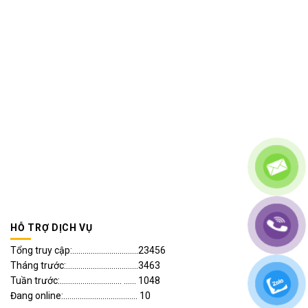
HỖ TRỢ DỊCH VỤ
Tổng truy cập:................................23456
Tháng trước:...................................3463
Tuần trước:.............................. ...... 1048
Đang online:.................................... 10