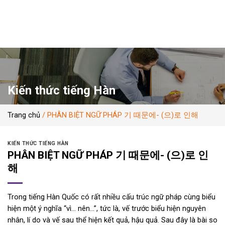
Skip
to
content
Kiến thức tiếng Hàn
Trang chủ
/
PHÂN BIỆT NGỮ PHÁP 기 때문에- (으)로 인해
KIẾN THỨC TIẾNG HÀN
PHÂN BIỆT NGỮ PHÁP 기 때문에- (으)로 인
해
Trong tiếng Hàn Quốc có rất nhiều cấu trúc ngữ pháp cùng biểu
hiện một ý nghĩa “vì… nên…”, tức là, vế trước biểu hiện nguyên
nhân, lí do và vế sau thể hiện kết quả, hậu quả. Sau đây là bài so