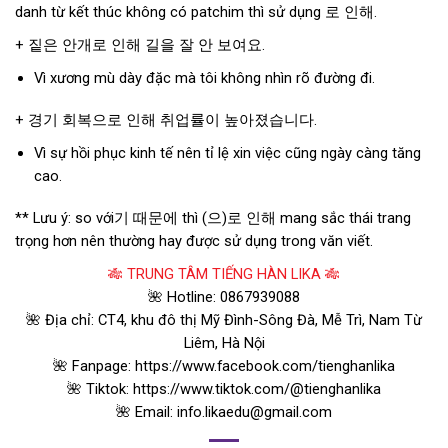
danh từ kết thúc không có patchim thì sử dụng 로 인해.
+ 짙은 안개로 인해 길을 잘 안 보여요.
Vì xương mù dày đặc mà tôi không nhìn rõ đường đi.
+ 경기 회복으로 인해 취업률이 높아졌습니다.
Vì sự hồi phục kinh tế nên tỉ lệ xin việc cũng ngày càng tăng
cao.
** Lưu ý: so với기 때문에 thì (으)로 인해 mang sắc thái trang
trọng hơn nên thường hay được sử dụng trong văn viết.
🎋 TRUNG TÂM TIẾNG HÀN LIKA 🎋
🌺 Hotline: 0867939088
🌺 Địa chỉ: CT4, khu đô thị Mỹ Đình-Sông Đà, Mễ Trì, Nam Từ
Liêm, Hà Nội
🌺 Fanpage: https://www.facebook.com/tienghanlika
🌺 Tiktok: https://www.tiktok.com/@tienghanlika
🌺 Email: info.likaedu@gmail.com