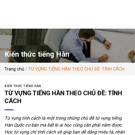
Skip
to
content
Kiến thức tiếng Hàn
Trang chủ
/
TỪ VỰNG TIẾNG HÀN THEO CHỦ ĐỀ: TÍNH CÁCH
KIẾN THỨC TIẾNG HÀN
TỪ VỰNG TIẾNG HÀN THEO CHỦ ĐỀ: TÍNH
CÁCH
Từ vựng tính cách là một trong những chủ đề từ vựng tiếng
Hàn Quốc cơ bản mà bất kì ai học cũng cần phải nắm được.
Học từ vựng chỉ tính cách sẽ giúp bạn dễ dàng miêu tả, nhận