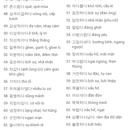
까다롭다:khó tính, cầu kì
촌스럽다:quê, quê mùa
점찬하다:lịch sự (đàn ông)
성격이급하다:nóng vội, cấp
bách
얌전하다:nhã nhặn (phụ nữ)
감성적이다:đa cảm, nhạy cảm
얄밉다:đáng ghét
이성적이다:lí tính, lý trí
사랑스럽다:đáng yêu
직선적이다:thẳng thắng
고집이세다: bướng bỉnh, ngang
ngược
질투하다:ghen, ganh tị, ghen tị
창피하다xấu hổ, mắt mặt
차분하다:trầm tĩnh, điềm tĩnh
부끄럽다:ngại ngùng, thẹn
공손하다:lịch sự, nhã nhặn
thùng
차갑다:lạnh lùng (có cảm giác
거만하다:tự đắc, tự cao
khó gần)
얌전하다:lịch sự, lịch thiệp
거치다:thô lỗ
쪽팔리다:xấu hổ
두려움이많다:nhiều lo sợ
어리석다:đần độn
용맹하다:dũng mãnh
똑똑하다:thông minh
걱정이있다: có nỗi lo
부럽다:xấu hổ, ngại
냉정하다:lạng nhạt, hờ hững
심통이사납다: tâm địa dữ dằn
오만하다:ngạo mạn
불효하다:bất hiếu
멸시하다:sự khinh rẻ