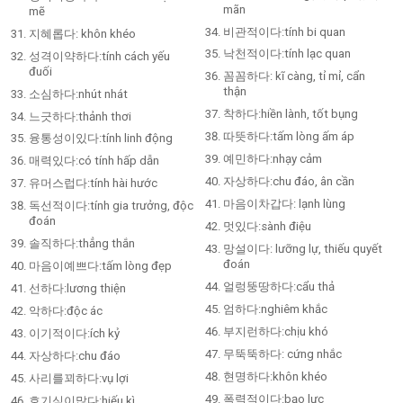
mãn
mẽ
비관적이다:tính bi quan
지혜롭다: khôn khéo
낙천적이다:tính lạc quan
성격이약하다:tính cách yếu
đuối
꼼꼼하다: kĩ càng, tỉ mỉ, cẩn
thận
소심하다:nhút nhát
착하다:hiền lành, tốt bụng
느긋하다:thảnh thơi
따뜻하다:tấm lòng ấm áp
융통성이있다:tính linh động
예민하다:nhạy cảm
매력있다:có tính hấp dẫn
자상하다:chu đáo, ân cần
유머스럽다:tính hài hước
마음이차갑다: lạnh lùng
독선적이다:tính gia trưởng, độc
đoán
멋있다:sành điệu
솔직하다:thẳng thắn
망설이다: lưỡng lự, thiếu quyết
đoán
마음이예쁘다:tấm lòng đẹp
얼렁뚱땅하다:cẩu thả
선하다:lương thiện
엄하다:nghiêm khắc
악하다:độc ác
부지런하다:chịu khó
이기적이다:ích kỷ
무뚝뚝하다: cứng nhắc
자상하다:chu đáo
현명하다:khôn khéo
사리를꾀하다:vụ lợi
폭력적이다:bạo lực
호기심이많다:hiếu kì