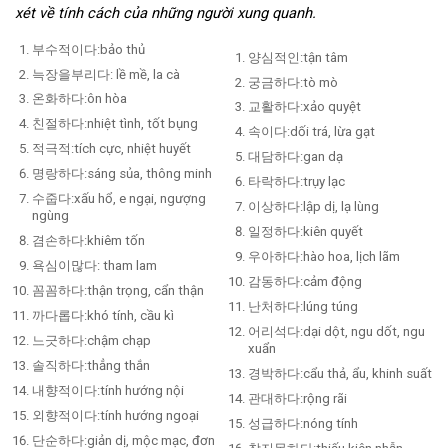
xét về tính cách của những người xung quanh.
부수적이다:bảo thủ
양심적인:tận tâm
늑장을부리다: lề mề, la cà
궁금하다:tò mò
온화하다:ôn hòa
교활하다:xảo quyệt
친절하다:nhiệt tình, tốt bụng
속이다:dối trá, lừa gạt
적극적:tích cực, nhiệt huyết
대담하다:gan dạ
명랑하다:sáng sủa, thông minh
타락하다:trụy lạc
수줍다:xấu hổ, e ngại, ngượng
이상하다:lập dị, lạ lùng
ngùng
일정하다:kiên quyết
겸손하다:khiêm tốn
우아하다:hào hoa, lịch lãm
욕심이많다: tham lam
감동하다:cảm động
꼼꼼하다:thận trọng, cẩn thận
난처하다:lúng túng
까다롭다:khó tính, cầu kì
어리석다:dại dột, ngu dốt, ngu
느긋하다:chậm chạp
xuẩn
솔직하다:thẳng thắn
경박하다:cẩu thả, ẩu, khinh suất
내향적이다:tính hướng nội
관대하다:rộng rãi
외향적이다:tính hướng ngoại
성급하다:nóng tính
단순하다:giản dị, mộc mạc, đơn