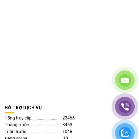
HỖ TRỢ DỊCH VỤ
Tổng truy cập:................................23456
Tháng trước:...................................3463
Tuần trước:.............................. ...... 1048
Đang online:.................................... 10