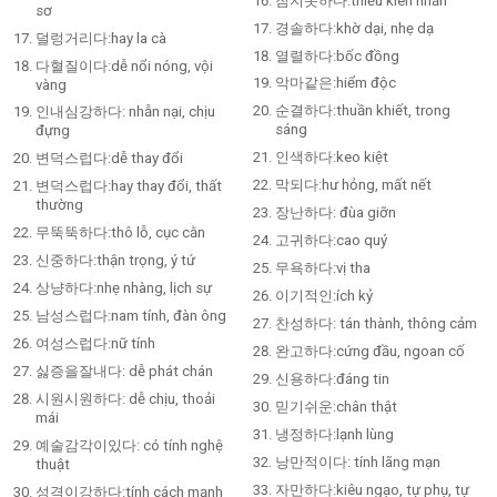
참지못하다:thiếu kiên nhẫn
sơ
경솔하다:khờ dại, nhẹ dạ
덜렁거리다:hay la cà
열렬하다:bốc đồng
다혈질이다:dễ nổi nóng, vội
악마같은:hiểm độc
vàng
순결하다:thuần khiết, trong
인내심강하다: nhẫn nại, chịu
sáng
đựng
인색하다:keo kiệt
변덕스럽다:dễ thay đổi
막되다:hư hỏng, mất nết
변덕스럽다:hay thay đổi, thất
thường
장난하다: đùa giỡn
무뚝뚝하다:thô lỗ, cục cằn
고귀하다:cao quý
신중하다:thận trọng, ý tứ
무욕하다:vị tha
상냥하다:nhẹ nhàng, lịch sự
이기적인:ích kỷ
남성스럽다:nam tính, đàn ông
찬성하다: tán thành, thông cảm
여성스럽다:nữ tính
완고하다:cứng đầu, ngoan cố
싫증을잘내다: dễ phát chán
신용하다:đáng tin
시원시원하다: dễ chịu, thoải
믿기쉬운:chân thật
mái
냉정하다:lạnh lùng
예술감각이있다: có tính nghệ
낭만적이다: tính lãng mạn
thuật
자만하다:kiêu ngạo, tự phụ, tự
성격이강하다:tính cách mạnh