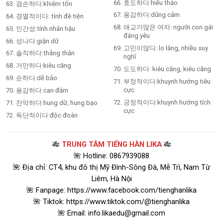
효도하다:hiếu thảo
겸손하다:khiêm tốn
용감하다:dũng cảm
경멸적이다: tính đê tiện
애교가많은 여자: người con gái
인간성:tính nhân hậu
đáng yêu
성나다:giận dữ
고민이많다: lo lắng, nhiều suy
솔직하다:thẳng thắn
nghĩ
거만하다:kiêu căng
도도하다: kiêu căng, kiêu căng
순하다:dễ bảo
부정적이다:khuynh hướng tiêu
cực
용감하다:can đảm
긍정적이다:khuynh hướng tích
잔악하다:hung dữ, hung bạo
cực
독단적이다:độc đoán
🎋
TRUNG TÂM TIẾNG HÀN LIKA
🎋
🌺 Hotline: 0867939088
🌺 Địa chỉ: CT4, khu đô thị Mỹ Đình-Sông Đà, Mễ Trì, Nam Từ
Liêm, Hà Nội
🌺 Fanpage: https://www.facebook.com/tienghanlika
🌺 Tiktok: https://www.tiktok.com/@tienghanlika
🌺 Email: info.likaedu@gmail.com